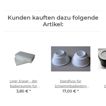
Kunden kauften dazu folgende
Artikel:
Liner Eraser - der
Standfuss für
Radiergummi für
Schwimmbadleitern
G
Poolfolien NEU !!
Paar
Ede
3,80 €
*
17,00 €
*