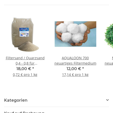
Filtersand / Quarzsand
AQUALOON 700
0,4 - 0,8 für
neuartiges Filtermedium
neua
Sandfilteranlage
au
18,00 €
*
12,00 €
*
0,72 € pro 1 kg
17,14 € pro 1 kg
Kategorien