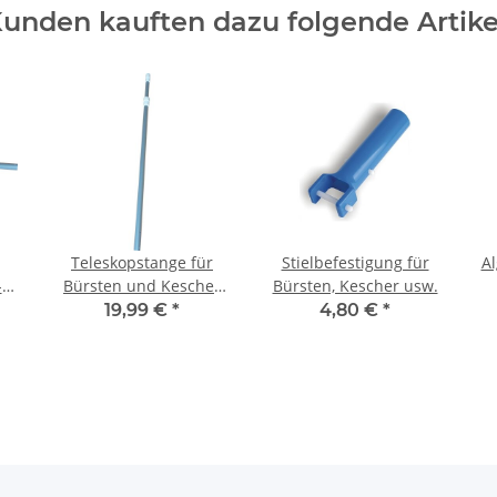
unden kauften dazu folgende Artike
Teleskopstange für
Stielbefestigung für
Al
-
Bürsten und Kescher
Bürsten, Kescher usw.
t
bis 2.00 m
19,99 €
*
4,80 €
*