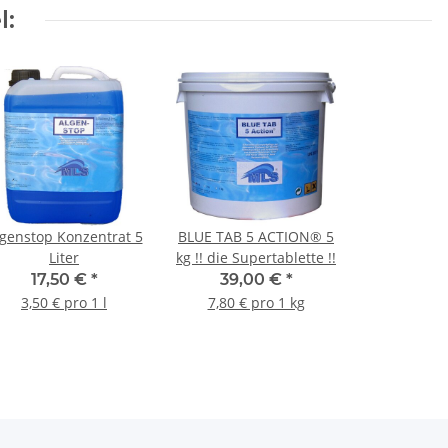
l:
genstop Konzentrat 5
BLUE TAB 5 ACTION® 5
Liter
kg !! die Supertablette !!
17,50 €
*
39,00 €
*
3,50 € pro 1 l
7,80 € pro 1 kg