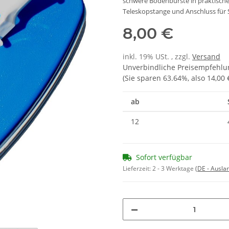
schwere Bodenbürste in praktischer
Teleskopstange und Anschluss für
8,00 €
inkl. 19% USt. , zzgl.
Versand
Unverbindliche Preisempfehlun
(Sie sparen
63.64%
, also
14,00 
ab
12
Sofort verfügbar
Lieferzeit:
2 - 3 Werktage
(DE - Ausla