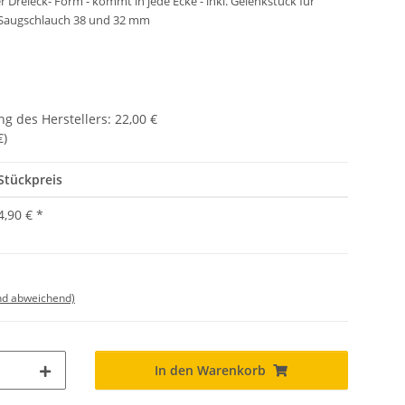
 Dreieck- Form - kommt in jede Ecke - inkl. Gelenkstück für
 Saugschlauch 38 und 32 mm
g des Herstellers
:
22,00 €
€
)
Stückpreis
4,90 €
*
nd abweichend)
In den Warenkorb