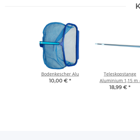
K
Bodenkescher Alu
Teleskopstange
Aluminium 1,15 m 
10,00 €
*
1,90 m silber eloxier
18,99 €
*