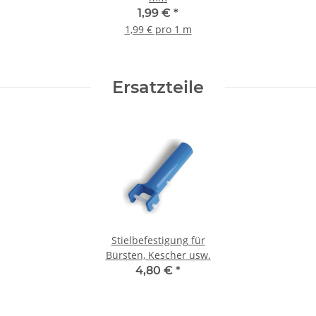
1,99 €
*
1,99 € pro 1 m
Ersatzteile
Stielbefestigung für
Bürsten, Kescher usw.
4,80 €
*