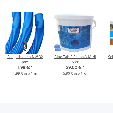
Saugschlauch NW 32
Blue Tab 5 Action® MINI
So
mm
5 kg
1,99 €
*
29,00 €
*
1,99 € pro 1 m
5,80 € pro 1 kg