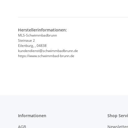
Herstellerinformationen:
MLS-Schwimmbadbrunn
Steinaue 2
Eilenburg, , 04838
kundendienst@schwimmbadbrunn.de
https://www.schwimmbad-brunn.de
Informationen
Shop Serv
AGB
Newslette