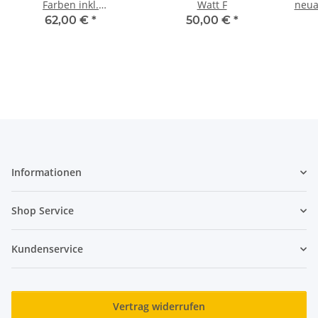
Farben inkl.
Watt F
neua
Fernbedienung
au
62,00 €
*
50,00 €
*
Informationen
Shop Service
Kundenservice
Vertrag widerrufen