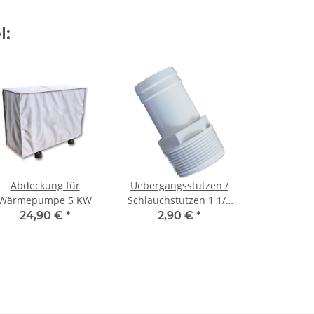
l:
Abdeckung für
Uebergangsstutzen /
Wärmepumpe 5 KW
Schlauchstutzen 1 1/2
AG auf DN 38
24,90 €
*
2,90 €
*