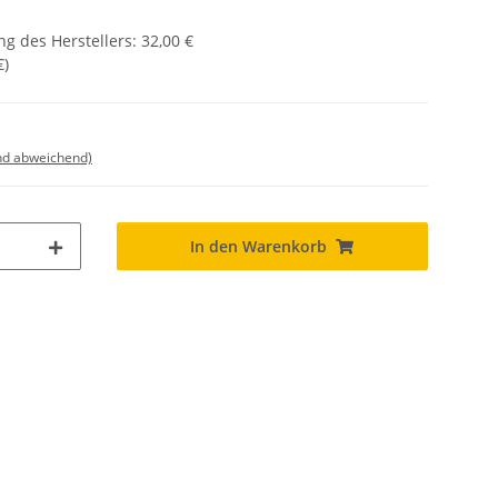
g des Herstellers
:
32,00 €
€
)
nd abweichend)
In den Warenkorb