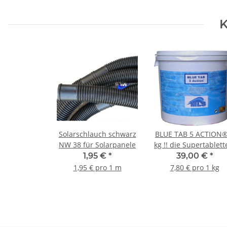
K
Solarschlauch schwarz
BLUE TAB 5 ACTION®
NW 38 für Solarpanele
kg !! die Supertablette
1,95 €
*
39,00 €
*
1,95 € pro 1 m
7,80 € pro 1 kg