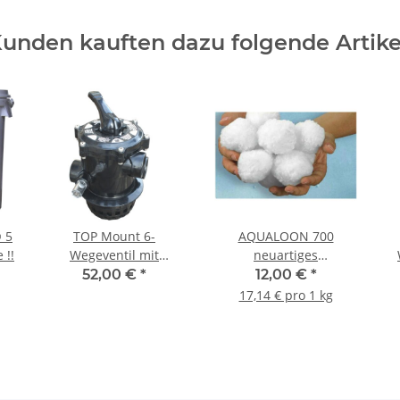
unden kauften dazu folgende Artike
 5
TOP Mount 6-
AQUALOON 700
 !!
Wegeventil mit
neuartiges
Innengewinde 1 1/2"
Filtermedium
52,00 €
*
12,00 €
*
17,14 € pro 1 kg