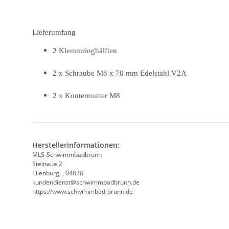
Lieferumfang
2 Klemmringhälften
2 x Schraube M8 x 70 mm Edelstahl V2A
2 x Kontermutter M8
Herstellerinformationen:
MLS-Schwimmbadbrunn
Steinaue 2
Eilenburg, , 04838
kundendienst@schwimmbadbrunn.de
https://www.schwimmbad-brunn.de