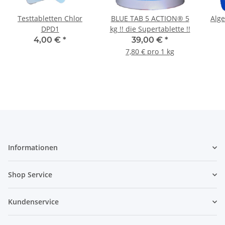
Testtabletten Chlor
BLUE TAB 5 ACTION® 5
Alge
DPD1
kg !! die Supertablette !!
4,00 €
*
39,00 €
*
7,80 € pro 1 kg
Informationen
Shop Service
Kundenservice