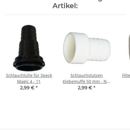
Artikel:
Schlauchtülle für Speck
Schlauchstutzen
Fil
Magic 4 - 11
Klebemuffe 50 mm - NW
38 mm Schlauch
2,99 €
*
2,99 €
*