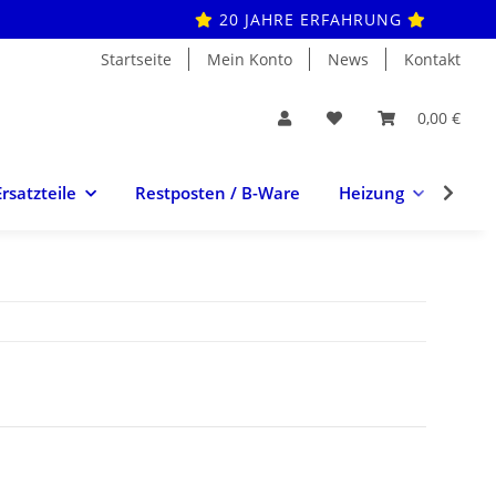
20 JAHRE ERFAHRUNG
Startseite
Mein Konto
News
Kontakt
0,00 €
Ersatzteile
Restposten / B-Ware
Heizung
Hei