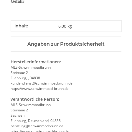
Gefahr
Produkteigenschaft
Wert
Inhalt:
6,00 kg
Angaben zur Produktsicherheit
Herstellerinformationen:
MLS-Schwimmbadbrunn
Steinaue 2
Eilenburg, , 04838
kundendienst@schwimmbadbrunn.de
https://www.schwimmbad-brunn.de
verantwortliche Person:
MLS-Schwimmbadbrunn
Steinaue 2
Sachsen
Eilenburg, Deutschland, 04838
beratung@schwimmbdbrunn.de
https://www.schwimmbad-brunn.de