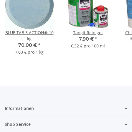
BLUE TAB 5 ACTION® 10
Tangit Reiniger
Chl
kg
l
7,90 €
*
70,00 €
*
6,32 € pro 100 ml
7,00 € pro 1 kg
Informationen
Shop Service