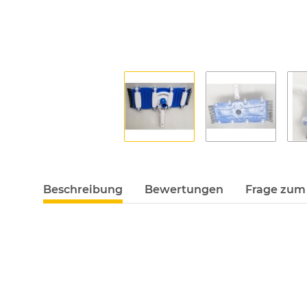
Beschreibung
Bewertungen
Frage zum 
Poolsauger / Bodensauger FLEX mit Rollen und seitlichen Bürstenr
- passend auf handelsübliche Teleskopstangen, wie von uns angebot
- Schlauchanschluss Nennweite 38 mm
- läuft schonend auf Rollen
- Breite etwa 36 cm