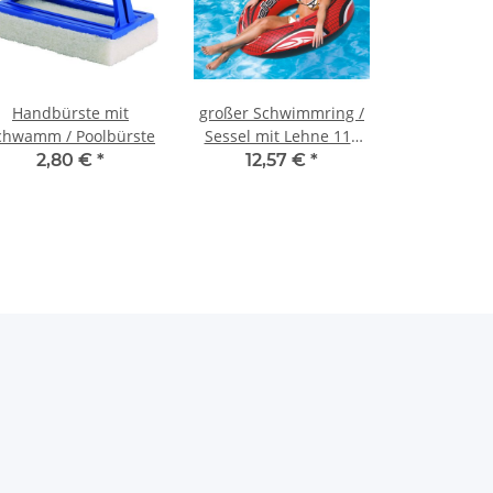
Handbürste mit
großer Schwimmring /
chwamm / Poolbürste
Sessel mit Lehne 119
cm
2,80 €
*
12,57 €
*