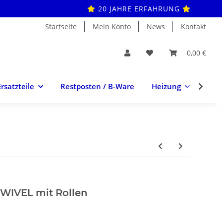
20 JAHRE ERFAHRUNG
Startseite
Mein Konto
News
Kontakt
0,00 €
Ersatzteile
Restposten / B-Ware
Heizung
Hei
WIVEL mit Rollen