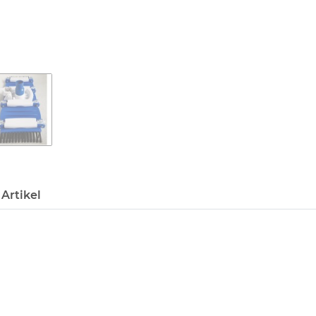
Artikel
eihen
en