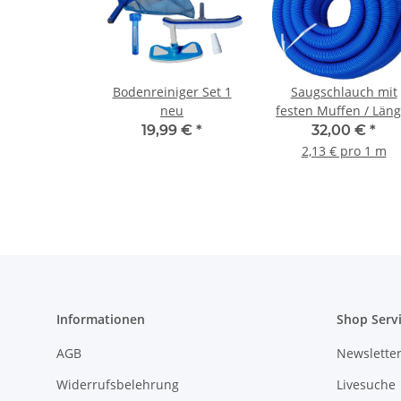
Bodenreiniger Set 1
Saugschlauch mit
neu
festen Muffen / Läng
15m
19,99 €
*
32,00 €
*
2,13 € pro 1 m
Informationen
Shop Serv
AGB
Newslette
Widerrufsbelehrung
Livesuche