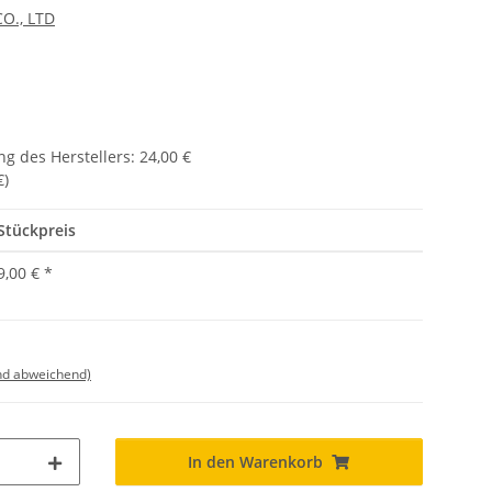
O., LTD
g des Herstellers
:
24,00 €
€
)
Stückpreis
9,00 €
*
nd abweichend)
In den Warenkorb