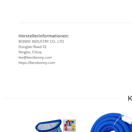
- ist flexibel und passt sich Unebenheiten hervorragend an
- keine Bürsten an der Unterseite !
Herstellerinformationen:
BONNY INDUSTRY CO., LTD
Dongbei Road 32
Ningbo, China,
lee@bestbonny.com
https://bestbonny.com
K