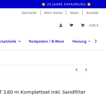
20 JAHRE ERFAHRUNG
Startseite
Mein Konto
News
Kontakt
0,00 €
Ersatzteile
Restposten / B-Ware
Heizung
Hei
.60 m Komplettset inkl. Sandfilter