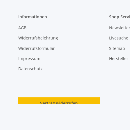
Informationen
Shop Serv
AGB
Newslette
Widerrufsbelehrung
Livesuche
Widerrufsformular
Sitemap
Impressum
Hersteller
Datenschutz
Vertrag widerrufen
* Alle Preise inkl. gesetzlicher USt., zzgl.
Versand
© 