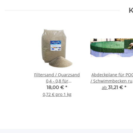
K
Filtersand / Quarzsand
Abdeckplane für PO
0,4 - 0,8 für
/ Schwimmbecken ru
Sandfilteranlage
versch. Größen
18,00 €
*
ab
31,21 €
*
0,72 € pro 1 kg