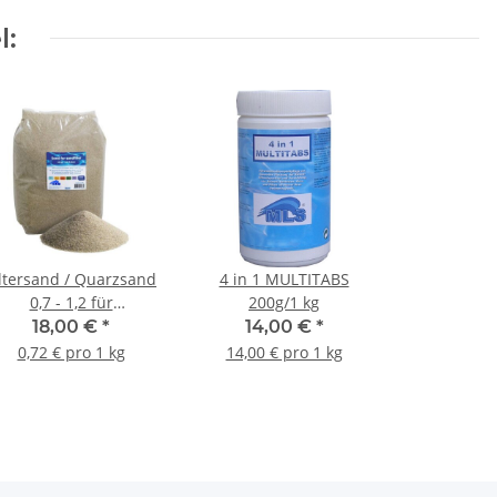
l:
iltersand / Quarzsand
4 in 1 MULTITABS
0,7 - 1,2 für
200g/1 kg
Sandfilteranlage
18,00 €
*
14,00 €
*
0,72 € pro 1 kg
14,00 € pro 1 kg