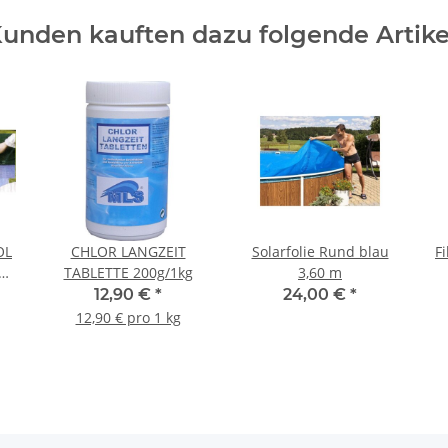
unden kauften dazu folgende Artike
OL
CHLOR LANGZEIT
Solarfolie Rund blau
F
nd
TABLETTE 200g/1kg
3,60 m
12,90 €
*
24,00 €
*
12,90 € pro 1 kg