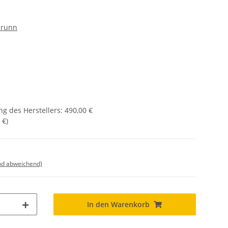
runn
g des Herstellers
:
490,00 €
 €
)
nd abweichend)
In den Warenkorb